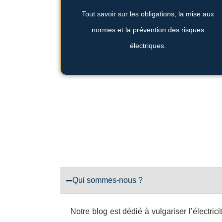
pour protéger votre habitation et vos
Tout savoir sur les obligations, la mise aux
La sécurité électrique est indispensable
normes et la prévention des risques
moderne et propre
électriques.
Tableau électrique
Qui sommes-nous ?
Notre blog est dédié à vulgariser l’électric