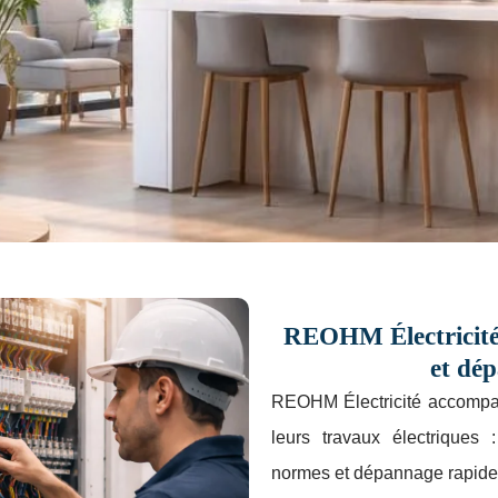
OHM Électricité
REOHM Électricité 
en installations électriques
et dé
REOHM Électricité accompagn
pannage électrique pour particuliers et professionnels. Travai
leurs travaux électriques 
sécurité garantie et intervention rapide.
normes et dépannage rapide