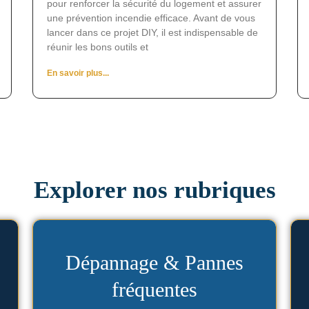
pour renforcer la sécurité du logement et assurer
une prévention incendie efficace. Avant de vous
lancer dans ce projet DIY, il est indispensable de
réunir les bons outils et
En savoir plus...
Explorer nos rubriques
Voir les articles
Dépannage & Pannes
fréquentes
d’appeler un professionnel.