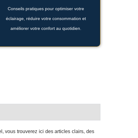
Passez au LED pour consommer moins et
Conseils pratiques pour optimiser votre
l’éclairage LED ?
éclairage, réduire votre consommation et
d’électricité grâce à
améliorer votre confort au quotidien.
Réduire sa facture
, vous trouverez ici des articles clairs, des