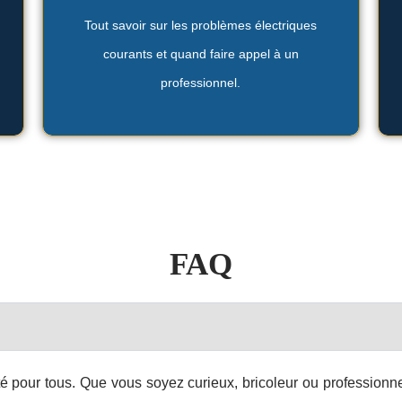
Les premières vérifications à effectuer avant
Tout savoir sur les problèmes électriques
courants et quand faire appel à un
électrique chez soi
professionnel.
En cas de panne
FAQ
ité pour tous. Que vous soyez curieux, bricoleur ou professionnel